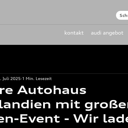
Sch
kontakt
audi angebot
. Juli 2025
1 Min. Lesezeit
re Autohaus
landien mit groß
en-Event - Wir lad