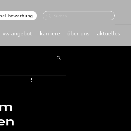
nellbewerbung
vw angebot
karriere
über uns
aktuelles
em
en