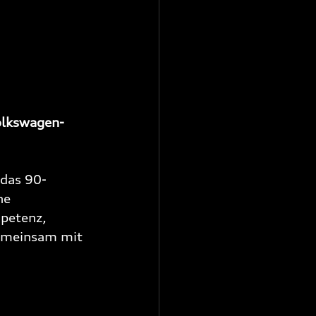
olkswagen-
 das 90-
he 
petenz, 
gemeinsam mit 