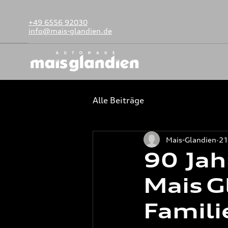
+49 6556 92030
info@mais-glandien.de
Alle Beiträge
Mais-Glandien
21
90 Jah
Mais G
Famili