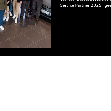
Service Partner 2025“ gee
nur ausgewählte Partner, 
Qualität und Engagement 
ÖFFNUNGSZEITEN
VERKAUF
SERVIC
Montag - Freitag:
Montag 
8:00 - 18:00
7:30 - 
ULAR
Samstag:
Samsta