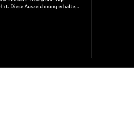
hrt. Diese Auszeichnung erhalten
die in puncto Kundenservice,
auf ganzer Linie überzeugen.
TEILE- /
E
ZUBEHÖRVERKAUF
- Freitag:
Montag - Freitag:
18:00
7:30 - 18:00
g:
Samstag: