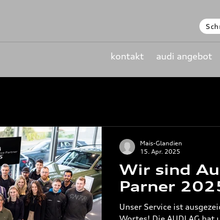
Sch
kontakt
audi angebot
Mais-Glandien
15. Apr. 2025
Wir sind Au
Parner 202
Unser Service ist ausgeze
Wortes! Die AUDI AG hat uns mit dem Titel „Audi Top