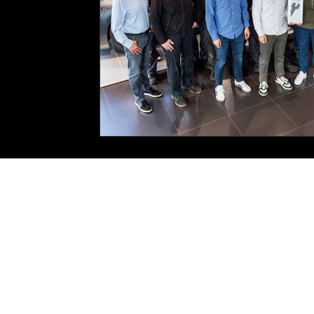
Mais-Glandien
SOCIAL MEDIA
Lünebacher Str. 11-13
54597 Pronsfeld
+49 6556 92030
info@mais-glandien.de
KONTAKTFORM