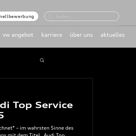
nellbewerbung
vw angebot
karriere
über uns
aktuelles
di Top Service
5
ichnet* – im wahrsten Sinne des