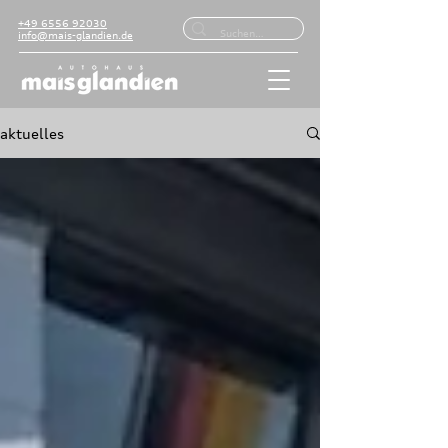
+49 6556 92030
info@mais-glandien.de
aktuelles