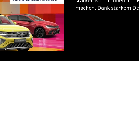
starken Konditionen und F
machen. Dank starkem Des
Wohlfühlkomfort wird die 
Gleich Probefahrt verein
🚗✨ +49 6556 9203 74 ve
Line 1,0l TSI OPF 70 kW 
kombiniert: 5,1 l/100 km
117g/km; CO₂-Klasse: D. L
ÖFFNUNGSZEITEN
VERKAUF
SERVIC
Montag - Freitag:
Montag 
8:00 - 18:00
7:30 - 
ULAR
Samstag:
Samsta
8:00 - 12:00
8:00 - 