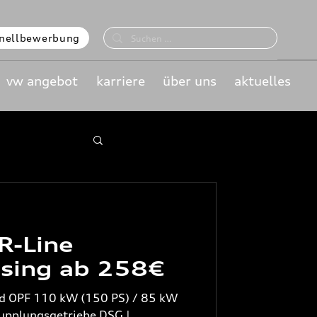
nellbewerbung
vw angebot
karriere
über uns
aktuelles
R-Line
sing ab 258€
rid OPF 110 kW (150 PS) / 85 kW
upplungsgetriebe DSG |