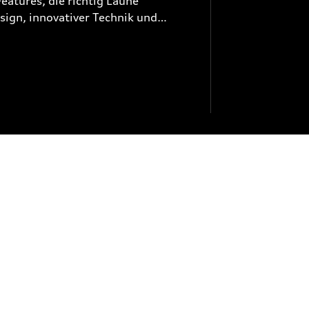
eatures, die richtig Laune
ign, innovativer Technik und
kalte Jahreszeit zum Highlight.
baren und Wunschmodell sichern!
rkauf@mais-glandien.de Polo R-
(95 PS) 5-Gang Energieverbrauch
; CO₂-Emissionen kombiniert:
ackierung: Ascotgrau..
TEILE- /
E
ZUBEHÖRVERKAUF
- Freitag:
Montag - Freitag:
18:00
7:30 - 18:00
g:
Samstag:
12:00
8:00 - 12:00