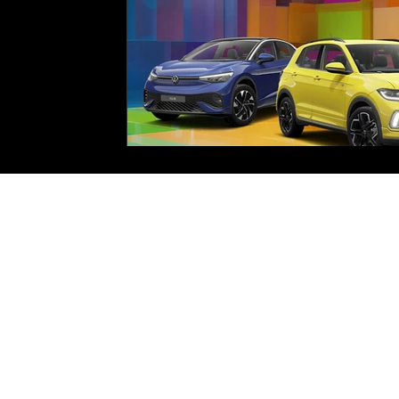
Mais-Glandien
SOCIAL MEDIA
Lünebacher Str. 11-13
54597 Pronsfeld
+49 6556 92030
info@mais-glandien.de
KONTAKTFORM