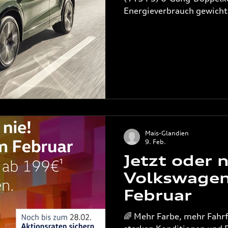
Energieverbrauch gewich
plus 1,6 l/100km | Krafts
Batterie kombiniert: 5,8
gewichtet kombiniert: 36
kombiniert: B | CO²-Klasse
Mais-Glandien
9. Feb.
Jetzt oder n
Volkswagen
Februar
🌈 Mehr Farbe, mehr Fahr