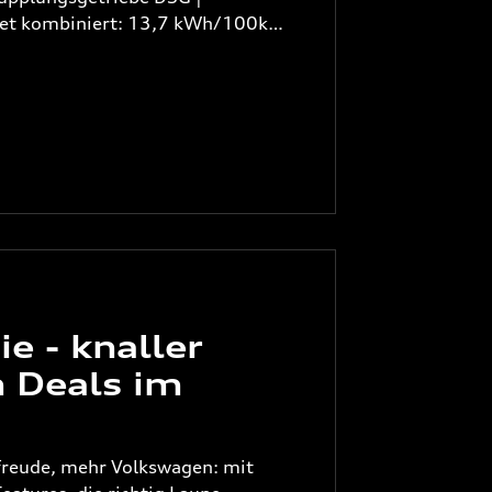
tet kombiniert: 13,7 kWh/100km
toffverbrauch bei entladener
 l/100km | CO²-Emissionen
 g/km | CO²-Klasse gewichtet
 bei entladener Batterie: D
ie - knaller
 Deals im
freude, mehr Volkswagen: mit