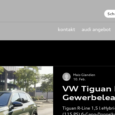
Sch
kontakt
audi angebot
Mais-Glandien
10. Feb.
VW Tiguan 
Gewerbelea
Tiguan R-Line 1,5 l eHyb
(115 PS) 6-Gang-Doppelk