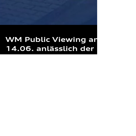
WM Public Viewing am
14.06. anlässlich der
Volkswagen Energy
Days
Am Sonntag, den 14. Juni 2026, wird unser
Autohaus in Pronsfeld zum Treffpunkt für
Auto- und Fußballfans. Bei den Volkswagen
Energy Days 2026 erwartet euch ein Abend
mit echter WM-Stimmung. Wir übertragen
das erste WM-Spiel der deutschen
Nationalmannschaft gegen Curaçao ab 19:00